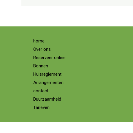
home
Over ons
Reserveer online
Bonnen
Huisreglement
Arrangementen
contact
Duurzaamheid
Tarieven