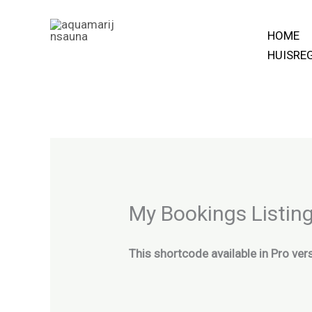
Spring
naar
HOME
aquamarijnsauna
de
HUISRE
inhoud
My Bookings Listin
This shortcode available in Pro vers